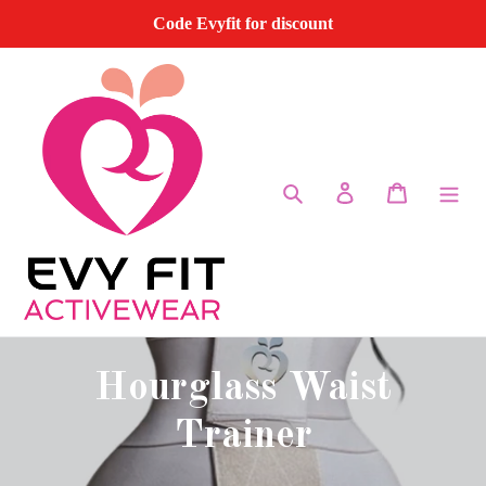
Pular
Code Evyfit for discount
para
o
conteúdo
Pesquisar
Entrar
Carrinho
Hourglass Waist
Trainer