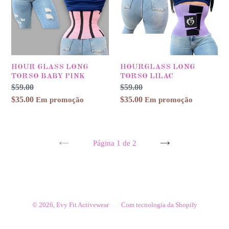
BABY
PINK
HOUR GLASS LONG
HOURGLASS LONG
TORSO BABY PINK
TORSO LILAC
Preço
$59.00
Preço
Preço
$59.00
Preço
normal
$35.00
promocional
normal
$35.00
promocional
Em promoção
Em promoção
Página 1 de 2
PÁGINA
PRÓXIMA
ANTERIOR
PÁGINA
© 2026,
Evy Fit Activewear
Com tecnologia da Shopify