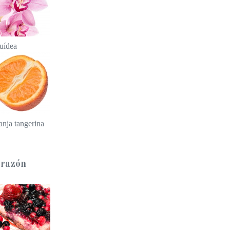
uídea
anja tangerina
razón