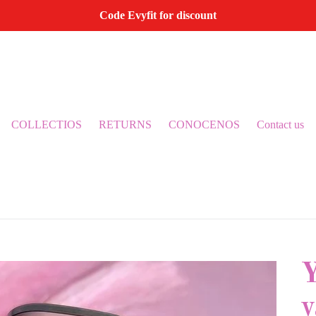
Code Evyfit for discount
COLLECTIOS
RETURNS
CONOCENOS
Contact us
Y
v