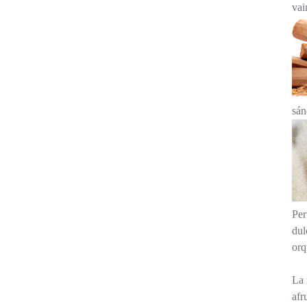
vai
sán
Per
dul
orq
La 
afr