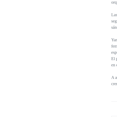
orq
Las
seg
sán
Yar
fem
esp
El 
en 
A a
cre