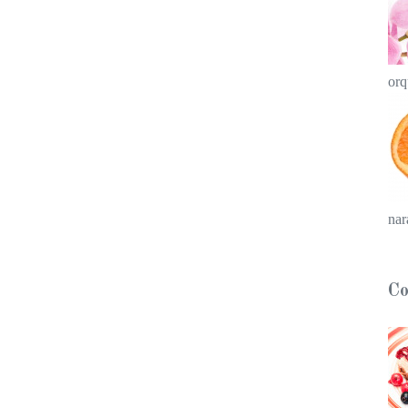
orq
nar
Co