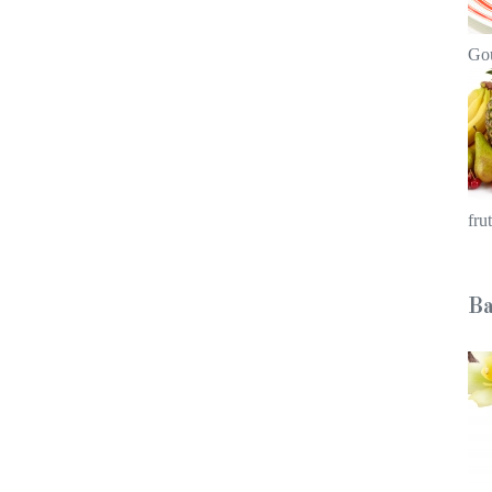
Go
fru
Ba