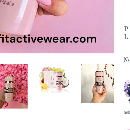
P
L
No
hel