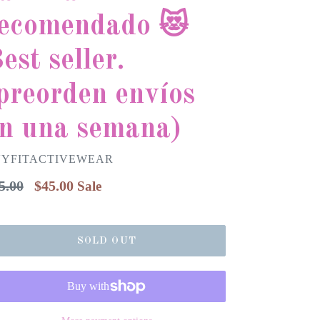
ecomendado 😻
est seller.
preorden envíos
n una semana)
VYFITACTIVEWEAR
gular
5.00
$45.00
Sale
ice
SOLD OUT