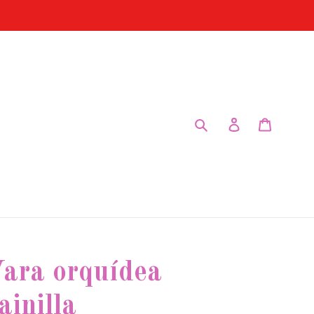
Submit
Log in
Cart
ara orquídea
ainilla