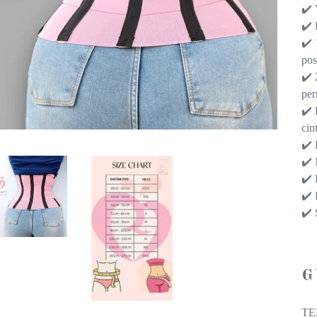
✔️ 
✔️ 
✔️ 
pos
✔️ 
per
✔️ 
cin
✔️ 
✔️ 
✔️ 
✔️ 
✔️ 
G
TE