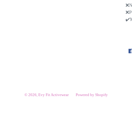
❌No
❌Po
✔️M
© 2026,
Evy Fit Activewear
Powered by Shopify