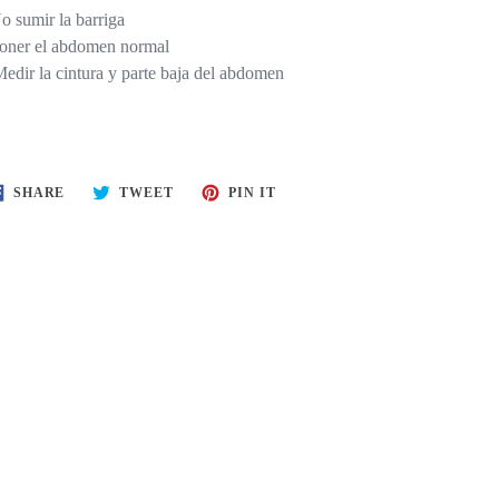
 sumir la barriga
ner el abdomen normal
edir la cintura y parte baja del abdomen
SHARE
TWEET
PIN
SHARE
TWEET
PIN IT
ON
ON
ON
FACEBOOK
TWITTER
PINTEREST