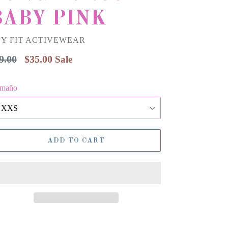
BABY PINK
Y FIT ACTIVEWEAR
gular
9.00
$35.00
Sale
ice
maño
ADD TO CART