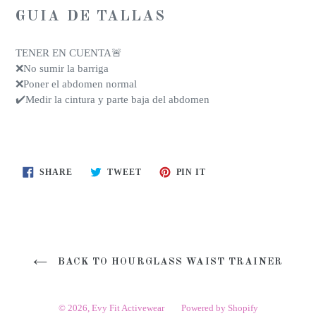
GUIA DE TALLAS
TENER EN CUENTA🚨
❌No sumir la barriga
❌Poner el abdomen normal
✔️Medir la cintura y parte baja del abdomen
SHARE
TWEET
PIN
SHARE
TWEET
PIN IT
ON
ON
ON
FACEBOOK
TWITTER
PINTEREST
BACK TO HOURGLASS WAIST TRAINER
© 2026,
Evy Fit Activewear
Powered by Shopify