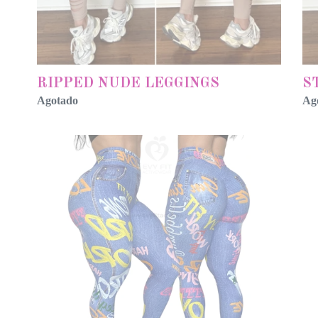
RIPPED NUDE LEGGINGS
S
Agotado
Ag
FAKE
FO
JEANS
BL
GRAPHYC
FA
BLUE
JE