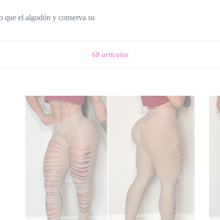
do que el algodón y conserva su
Ordenar
68 artículos
RIPPED
ST
NUDE
BL
LEGGINGS
LE