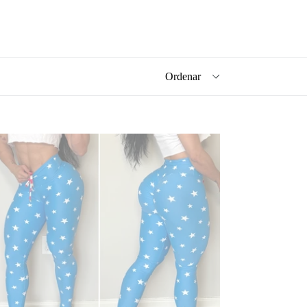
ARTS
UE
GGINGS