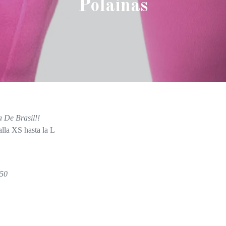
Polainas
 De Brasil!!
alla XS hasta la L
 50